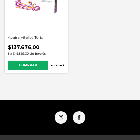
Avaira Vitality Toric
$137.676,00
3
x
$45.892,00
sin interés
en stock