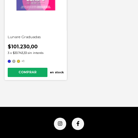
Lunare Graduadas
$101.230,00
3
x
$33.743,33
sin interés
+1
COMPRAR
en stock