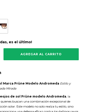
rdas, es el último!
n
Sol Marca Prüne Modelo Andromeda
Estilo y
ada Mirada
eojos de sol Prüne modelo Andromeda
, la
a quienes buscan una combinación excepcional de
ción solar. Este modelo no solo realza tu estilo, sino
roporciona una defensa eficaz contra los dañinos rayos