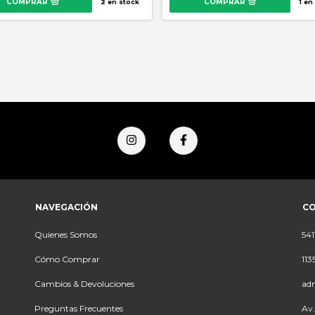
COMPRAR
COMPRAR
2
en stock
1
en 
NAVEGACIÓN
C
Quienes Somos
541
Cómo Comprar
113
Cambios & Devoluciones
ad
Preguntas Frecuentes
Av.