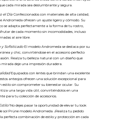
que cada mirada sea deslumbrante y segura.
 el Día
Confeccionados con materiales de alta calidad,
ne Andromeda ofrecen un ajuste ligero y cómodo. Su
o se adapta perfectamente a la forma de tu rostro,
sfrutar de cada momento sin incomodidades, incluso
nadas al aire libre.
y Sofisticado
El modelo Andromeda se destaca por su
ánea y chic, convirtiéndose en el accesorio perfecto
asión. Realza tu belleza natural con un diseño que
 mirada deje una impresión duradera.
alidad
Equipados con lentes que brindan una excelente
 estos anteojos ofrecen una solución excepcional para
n estilo sin comprometer su bienestar ocular. Su
tiza una larga vida útil, convirtiéndolos en una
ente para tu colección de accesorios.
stilo!
No dejes pasar la oportunidad de elevar tu look
 de sol Prüne modelo Andromeda. ¡Realiza tu pedido
 la perfecta combinación de estilo y protección en cada