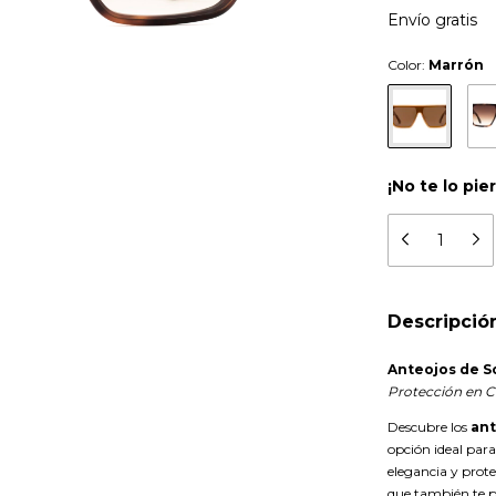
Envío gratis
Color:
Marrón
¡No te lo pie
Descripció
Anteojos de 
Protección en C
Descubre los
ant
opción ideal par
elegancia y protec
que también te p