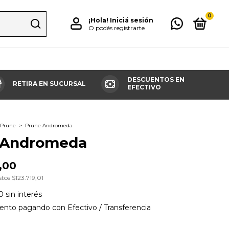
0
¡Hola!
Iniciá sesión
O podés registrarte
DESCUENTOS EN
RETIRA EN SUCURSAL
EFECTIVO
Prune
>
Prüne Andromeda
 Andromeda
,00
stos
$123.719,01
0
sin interés
ento
pagando con Efectivo / Transferencia