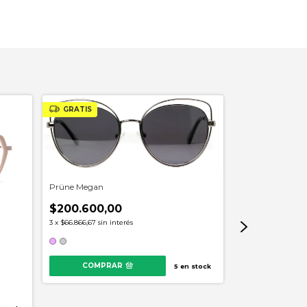
GRATIS
GRATIS
Prüne Megan
$200.600,00
3
x
$66.866,67
sin interés
COMPRAR
5
en stock
Prüne Berta