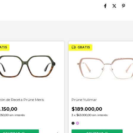
ATIS
GRATIS
ón de Receta Prüne Meris
Prüne Yulimar
.150,00
$189.000,00
050,00
sin interés
3
x
$63.000,00
sin interés