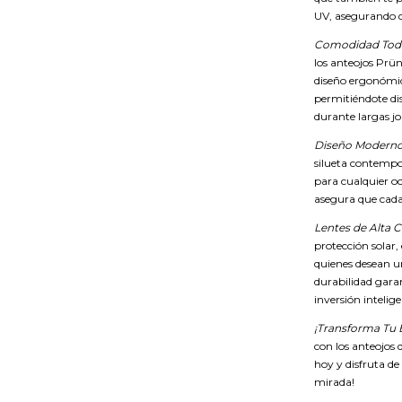
UV, asegurando 
Comodidad Todo
los anteojos Prü
diseño ergonómic
permitiéndote di
durante largas jor
Diseño Moderno 
silueta contempor
para cualquier oc
asegura que cada
Lentes de Alta C
protección solar,
quienes desean u
durabilidad garan
inversión intelig
¡Transforma Tu E
con los anteojos
hoy y disfruta de
mirada!