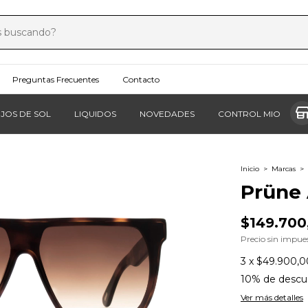
Preguntas Frecuentes
Contacto
JOS DE SOL
LIQUIDOS
NOVEDADES
CONTROL MIOPÍA
Inicio
>
Marcas
>
Prüne
$149.700
Precio sin impue
3
x
$49.900,0
10% de descu
Ver más detalles