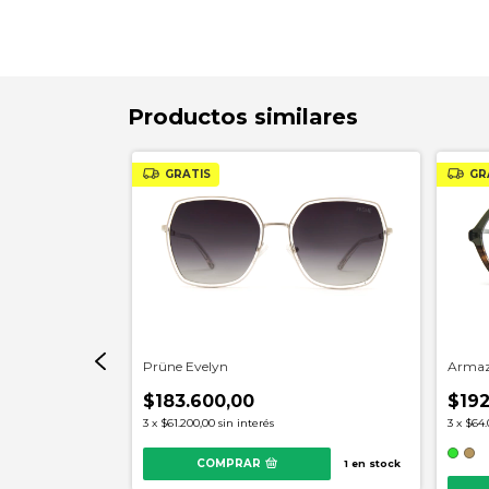
Productos similares
GRATIS
GR
Prüne Evelyn
e Roxanne
Armaz
$183.600,00
$192
3
x
$61.200,00
sin interés
3
x
$64.
COMPRAR
1
en stock