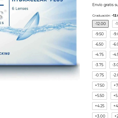
Envío gratis
s
Graduación:
-12
-12.00
-
-9.50
-9
-6.50
-6
-4.75
-4.
-3.75
-3.
-0.75
-2
+7.50
+7
+5.50
+5
+4.25
+4
+3.00
+