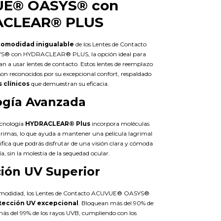
E® OASYS® con
CLEAR® PLUS
comodidad inigualable
de los Lentes de Contacto
 con HYDRACLEAR® PLUS, la opción ideal para
n a usar lentes de contacto. Estos lentes de reemplazo
on reconocidos por su excepcional confort, respaldado
 clínicos
que demuestran su eficacia.
ogía Avanzada
ecnología
HYDRACLEAR® Plus
incorpora moléculas
ágrimas, lo que ayuda a mantener una película lagrimal
nifica que podrás disfrutar de una visión clara y cómoda
a, sin la molestia de la sequedad ocular.
ión UV Superior
omodidad, los Lentes de Contacto ACUVUE® OASYS®
tección UV excepcional
. Bloquean más del 90% de
más del 99% de los rayos UVB, cumpliendo con los