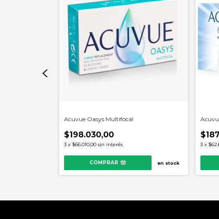
Acuvue Oasys Multifocal
Acuvu
$198.030,00
$187
3
x
$66.010,00
sin interés
3
x
$62.
COMPRAR
en stock
en stock