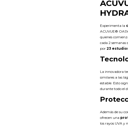
ACUVU
HYDRA
Experimenta la
ACUVUE® OASYS®
quienes comienza
cada 2 semanas s
por
23 estudios
Tecnol
La innovadora t
similares a las l
estable. Esto sig
durante todo el dí
Protecc
Además de su c
ofrecen una
pro
los rayos UVA y 