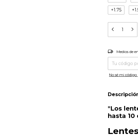
+1.75
+1
Entregas para el
Medios de e
No sé mi código 
Descripció
"Los len
hasta 10 
Lentes