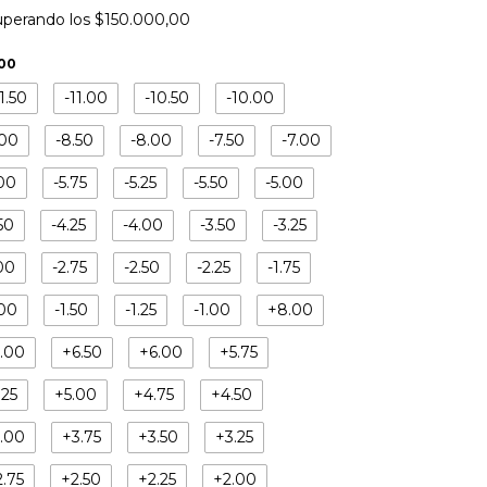
uperando los
$150.000,00
.00
11.50
-11.00
-10.50
-10.00
.00
-8.50
-8.00
-7.50
-7.00
.00
-5.75
-5.25
-5.50
-5.00
50
-4.25
-4.00
-3.50
-3.25
00
-2.75
-2.50
-2.25
-1.75
.00
-1.50
-1.25
-1.00
+8.00
.00
+6.50
+6.00
+5.75
.25
+5.00
+4.75
+4.50
.00
+3.75
+3.50
+3.25
2.75
+2.50
+2.25
+2.00