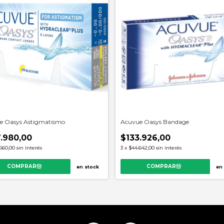
e Oasys Astigmatismo
Acuvue Oasys Bandage
.980,00
$133.926,00
660,00
sin interés
3
x
$44.642,00
sin interés
en stock
en