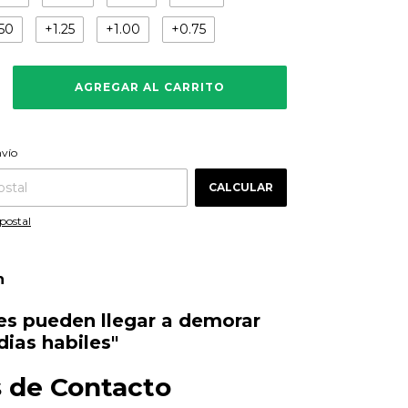
.50
+1.25
+1.00
+0.75
CAMBIAR CP
 CP:
nvío
CALCULAR
postal
n
tes pueden llegar a demorar
dias habiles"
 de Contacto