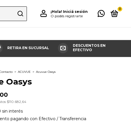
0
¡Hola!
Iniciá sesión
O podés registrarte
DESCUENTOS EN
RETIRA EN SUCURSAL
ÍA
EFECTIVO
 Contacto
>
ACUVUE
>
Acuvue Oasys
e Oasys
,00
stos
$110.682,64
0
sin interés
ento
pagando con Efectivo / Transferencia