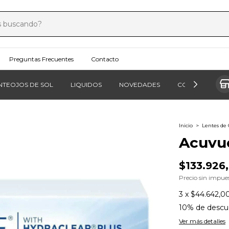
Preguntas Frecuentes
Contacto
NTEOJOS DE SOL
LIQUIDOS
NOVEDADES
CONTROL MIOP
Inicio
>
Lentes de
Acuvu
$133.926
Precio sin impue
3
x
$44.642,0
10% de descu
Ver más detalles