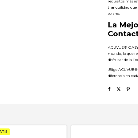
requisitos más es
tranquilidad que 
solares.
La Mejo
Contac
ACUVUE® OASYS® 
mundo, lo que re
disfrutar de la l
¡Elige ACUVUE®
diferencia en ca
ATIS