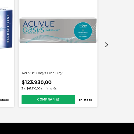
Acuvue Oasys One Day
Acuvue Vita
$123.930,00
$138.145,00
3
x
$41.310,00
sin interés
3
x
$46.048,33
sin in
COMPRAR
 stock
en stock
COMPR