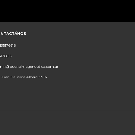
ONTACTÁNOS
135176616
5176616
min@buenaimagenoptica.com.ar
 Juan Bautista Alberdi 5916