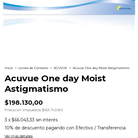
Inicio
>
Lentes de Contacto
>
ACUVUE
>
Acuvue One day Moist Astigmatismo
Acuvue One day Moist
Astigmatismo
$198.130,00
Precio sin impuestos
$163.743,80
3
x
$66.043,33
sin interés
10% de descuento
pagando con Efectivo / Transferencia
Ver más detalles