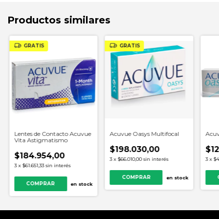
Productos similares
GRATIS
GRATIS
Lentes de Contacto Acuvue
Acuvue Oasys Multifocal
Acuv
Vita Astigmatismo
$198.030,00
$12
$184.954,00
3
x
$66.010,00
sin interés
3
x
$4
3
x
$61.651,33
sin interés
COMPRAR
en stock
en stock