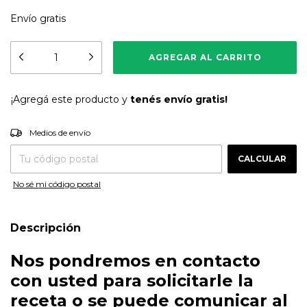
Envío gratis
¡Agregá este producto y
tenés envío gratis!
CAMBIAR CP
Entregas para el CP:
Medios de envío
CALCULAR
No sé mi código postal
Descripción
Nos pondremos en contacto
con usted para solicitarle la
receta o se puede comunicar al