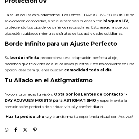
Protección UV
La salud ocular es fundamental. Los Lentes 1-DAY ACUVUE® MOIST® no
solo ofrecen comodidad, sino que también cuentan con
bloqueo UV
,
protegiendo tus ojos de los dañinos rayos solares. Esto asegura que tus
ojos estén cuidados mientras disfrutas de tus actividades cotidianas.
Borde Infinito para un Ajuste Perfecto
Su
borde infinito
proporciona una adaptación perfecta al ojo,
haciendo que te olvides de que los llevas puestos. Esto los convierte en una
opción ideal para quienes buscan
comodidad todo el día
.
Tu Aliado en el Astigmatismo
No comprometas tu visión.
Opta por los Lentes de Contacto 1-
DAY ACUVUE® MOIST® para ASTIGMATISMO
y experimenta la
combinación perfecta de claridad visual y confort diario.
¡
Haz tu pedido ahora
y transforma tu experiencia visual con Acuvue!